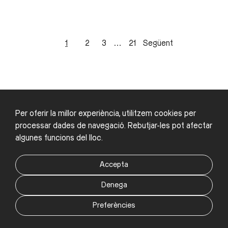
1
2
3
…
21
Següent
Per oferir la millor experiència, utilitzem cookies per
carrer sant pere, 11
processar dades de navegació. Rebutjar-les pot afectar
08500 vic, barcelona
algunes funcions del lloc.
+34 649-859-017
+34 620-277-506
Accepta
contacta'ns
Denega
facebook
/
instagram
/
pinterest
privacitat
/
cookies
Preferències