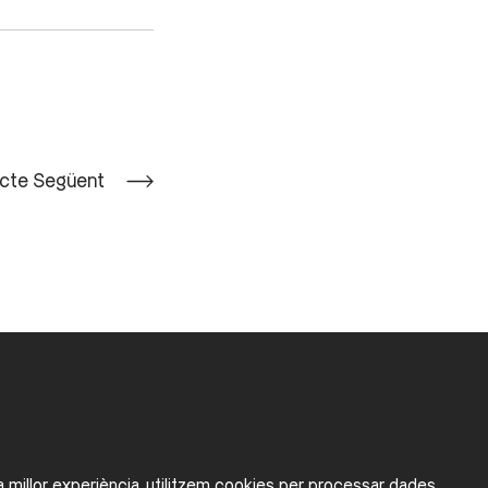
ecte Següent
la millor experiència, utilitzem cookies per processar dades