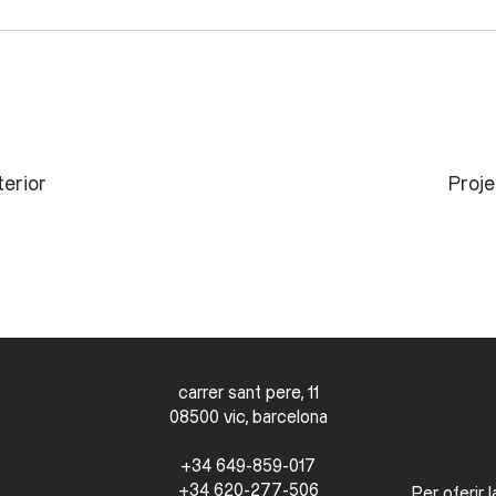
terior
Proj
carrer sant pere, 11
08500 vic, barcelona
+34 649-859-017
+34 620-277-506
Per oferir 